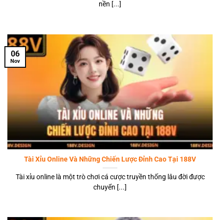
nền [...]
06
Nov
Tài Xỉu Online Và Những Chiến Lược Đỉnh Cao Tại 188V
Tài xỉu online là một trò chơi cá cược truyền thống lâu đời được
chuyển [...]