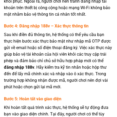
khôi phục. Ngoài ra, người chơi nên tránh đăng nhập tài
khoản trên thiết bị công cộng hoặc mạng Wi-Fi không bảo
mật nhằm bảo vệ thông tin cá nhân tốt nhất.
Bước 4: Đăng nhập 188v – Xác thực thông tin
Sau khi điền đủ thông tin, hệ thống có thể yêu cầu bạn
thực hiện bước xác thực bảo mật như nhập mã OTP được
gửi về email hoặc số điện thoại đăng ký. Việc xác thực này
giúp bảo vệ tài khoản của hội viên khỏi các truy cập trái
phép và đảm bảo chỉ chủ sở hữu hợp pháp mới có thể
đăng nhập 188v
. Hãy kiểm tra kỹ tin nhắn hoặc hộp thư
đến để lấy mã chính xác và nhập vào ô xác thực. Trong
trường hợp không nhận được mã, người chơi nên đợi vài
phút hoặc chọn gửi lại mã mới.
Bước 5: Hoàn tất vào giao diện
Khi hoàn tất quá trình xác thực, hệ thống sẽ tự động đưa
bạn vào giao diện chính. Tại đây, người chơi có thể tùy