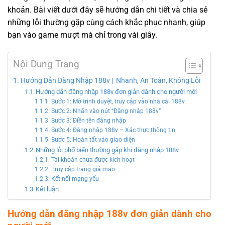
khoản. Bài viết dưới đây sẽ hướng dẫn chi tiết và chia sẻ
những lỗi thường gặp cùng cách khắc phục nhanh, giúp
bạn vào game mượt mà chỉ trong vài giây.
Nội Dung Trang
Hướng Dẫn Đăng Nhập 188v | Nhanh, An Toàn, Không Lỗi
Hướng dẫn đăng nhập 188v đơn giản dành cho người mới
Bước 1: Mở trình duyệt, truy cập vào nhà cái 188v
Bước 2: Nhấn vào nút “Đăng nhập 188v”
Bước 3: Điền tên đăng nhập
Bước 4: Đăng nhập 188v – Xác thực thông tin
Bước 5: Hoàn tất vào giao diện
Những lỗi phổ biến thường gặp khi đăng nhập 188v
Tài khoản chưa được kích hoạt
Truy cập trang giả mạo
Kết nối mạng yếu
Kết luận
Hướng dẫn đăng nhập 188v đơn giản dành cho