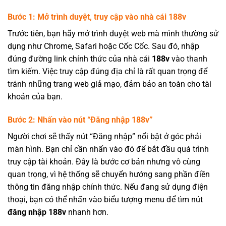
Bước 1: Mở trình duyệt, truy cập vào nhà cái 188v
Trước tiên, bạn hãy mở trình duyệt web mà mình thường sử
dụng như Chrome, Safari hoặc Cốc Cốc. Sau đó, nhập
đúng đường link chính thức của nhà cái
188v
vào thanh
tìm kiếm. Việc truy cập đúng địa chỉ là rất quan trọng để
tránh những trang web giả mạo, đảm bảo an toàn cho tài
khoản của bạn.
Bước 2: Nhấn vào nút “Đăng nhập 188v”
Người chơi sẽ thấy nút “Đăng nhập” nổi bật ở góc phải
màn hình. Bạn chỉ cần nhấn vào đó để bắt đầu quá trình
truy cập tài khoản. Đây là bước cơ bản nhưng vô cùng
quan trọng, vì hệ thống sẽ chuyển hướng sang phần điền
thông tin đăng nhập chính thức. Nếu đang sử dụng điện
thoại, bạn có thể nhấn vào biểu tượng menu để tìm nút
đăng nhập 188v
nhanh hơn.