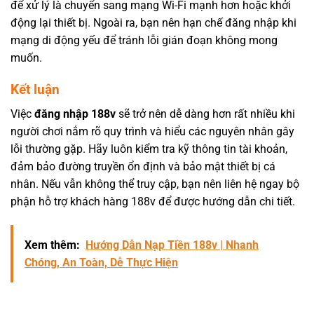
để xử lý là chuyển sang mạng Wi-Fi mạnh hơn hoặc khởi
động lại thiết bị. Ngoài ra, bạn nên hạn chế đăng nhập khi
mạng di động yếu để tránh lỗi gián đoạn không mong
muốn.
Kết luận
Việc
đăng nhập 188v
sẽ trở nên dễ dàng hơn rất nhiều khi
người chơi nắm rõ quy trình và hiểu các nguyên nhân gây
lỗi thường gặp. Hãy luôn kiểm tra kỹ thông tin tài khoản,
đảm bảo đường truyền ổn định và bảo mật thiết bị cá
nhân. Nếu vẫn không thể truy cập, bạn nên liên hệ ngay bộ
phận hỗ trợ khách hàng 188v để được hướng dẫn chi tiết.
Xem thêm:
Hướng Dẫn Nạp Tiền 188v | Nhanh
Chóng, An Toàn, Dễ Thực Hiện