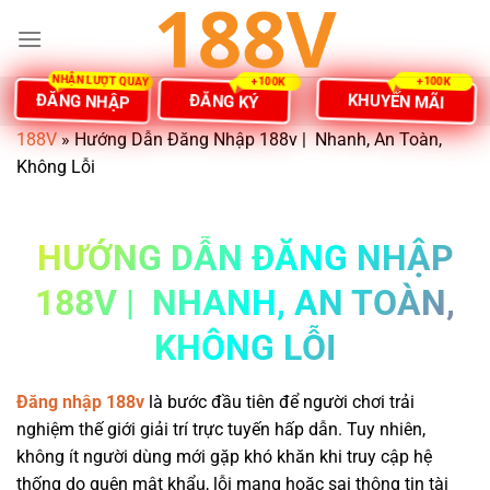
Skip
to
content
ĐĂNG NHẬP
ĐĂNG KÝ
KHUYẾN MÃI
188V
»
Hướng Dẫn Đăng Nhập 188v | Nhanh, An Toàn,
Không Lỗi
HƯỚNG DẪN ĐĂNG NHẬP
188V | NHANH, AN TOÀN,
KHÔNG LỖI
Đăng nhập 188v
là bước đầu tiên để người chơi trải
nghiệm thế giới giải trí trực tuyến hấp dẫn. Tuy nhiên,
không ít người dùng mới gặp khó khăn khi truy cập hệ
thống do quên mật khẩu, lỗi mạng hoặc sai thông tin tài