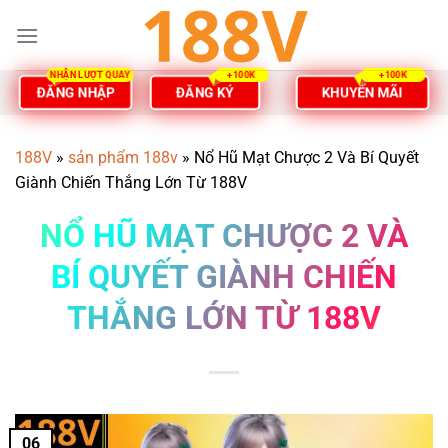
Skip
to
content
KHUYẾN MÃI
ĐĂNG NHẬP
ĐĂNG KÝ
188V
»
sản phẩm 188v
»
Nổ Hũ Mạt Chược 2 Và Bí Quyết
Giành Chiến Thắng Lớn Từ 188V
NỔ HŨ MẠT CHƯỢC 2 VÀ
BÍ QUYẾT GIÀNH CHIẾN
THẮNG LỚN TỪ 188V
06