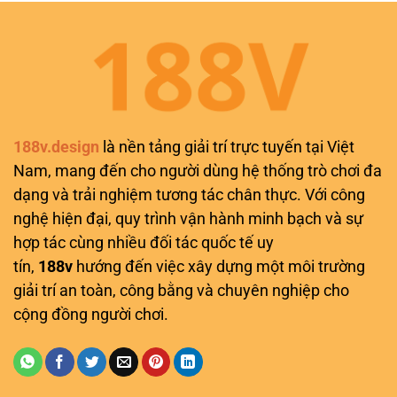
Cao
Kèo
Thủ
Hiệu
188V
Quả
Giúp
Tối
Ưu
Điểm
Thưởng
188v.design
là nền tảng giải trí trực tuyến tại Việt
Nam, mang đến cho người dùng hệ thống trò chơi đa
dạng và trải nghiệm tương tác chân thực. Với công
nghệ hiện đại, quy trình vận hành minh bạch và sự
hợp tác cùng nhiều đối tác quốc tế uy
tín,
188v
hướng đến việc xây dựng một môi trường
giải trí an toàn, công bằng và chuyên nghiệp cho
cộng đồng người chơi.