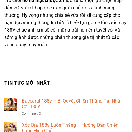
Trò chơi
nổ hũ mạt chược 2
thực sự là một lựa chọn hấp
dẫn với sự kết hợp độc đáo giữa chủ đề và tính năng
thưởng. Hy vọng những chia sẻ vừa rồi sẽ cung cấp cho
bạn đọc những thông tin hữu ích về tựa game lôi cuốn này.
188V chúc anh em sẽ có những trải nghiệm tuyệt vời và
sớm giành được những phần thưởng giá trị nhất từ các
vòng quay may mắn.
TIN TỨC MỚI NHẤT
Baccarat 188v – Bí Quyết Chiến Thắng Tại Nhà
Cái 188v
on
Comments Off
Baccarat
188v
Xóc Đĩa 188v Luôn Thắng – Hướng Dẫn Chiến
–
Lược Hiệu Quả