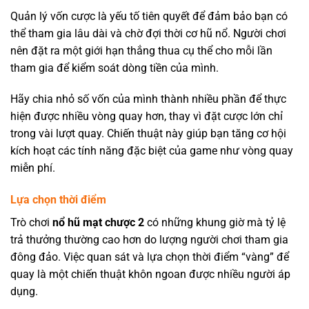
Quản lý vốn cược là yếu tố tiên quyết để đảm bảo bạn có
thể tham gia lâu dài và chờ đợi thời cơ hũ nổ. Người chơi
nên đặt ra một giới hạn thắng thua cụ thể cho mỗi lần
tham gia để kiểm soát dòng tiền của mình.
Hãy chia nhỏ số vốn của mình thành nhiều phần để thực
hiện được nhiều vòng quay hơn, thay vì đặt cược lớn chỉ
trong vài lượt quay. Chiến thuật này giúp bạn tăng cơ hội
kích hoạt các tính năng đặc biệt của game như vòng quay
miễn phí.
Lựa chọn thời điểm
Trò chơi
nổ hũ mạt chược 2
có những khung giờ mà tỷ lệ
trả thưởng thường cao hơn do lượng người chơi tham gia
đông đảo. Việc quan sát và lựa chọn thời điểm “vàng” để
quay là một chiến thuật khôn ngoan được nhiều người áp
dụng.