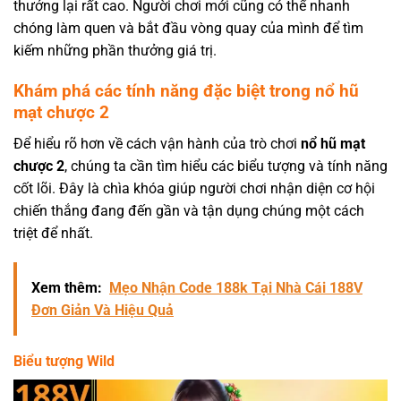
thưởng lại rất cao. Người chơi mới cũng có thể nhanh
chóng làm quen và bắt đầu vòng quay của mình để tìm
kiếm những phần thưởng giá trị.
Khám phá các tính năng đặc biệt trong nổ hũ
mạt chược 2
Để hiểu rõ hơn về cách vận hành của trò chơi
nổ hũ mạt
chược 2
, chúng ta cần tìm hiểu các biểu tượng và tính năng
cốt lõi. Đây là chìa khóa giúp người chơi nhận diện cơ hội
chiến thắng đang đến gần và tận dụng chúng một cách
triệt để nhất.
Xem thêm:
Mẹo Nhận Code 188k Tại Nhà Cái 188V
Đơn Giản Và Hiệu Quả
Biểu tượng Wild