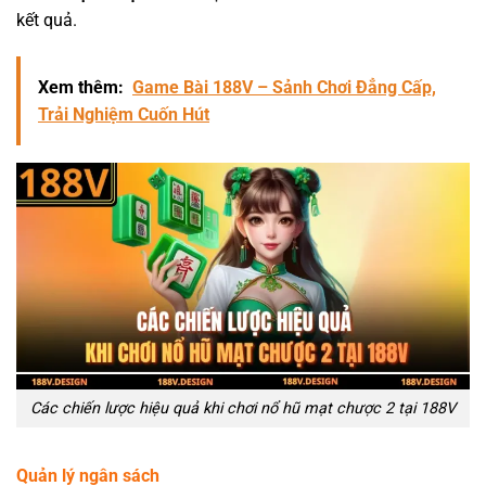
kết quả.
Xem thêm:
Game Bài 188V – Sảnh Chơi Đẳng Cấp,
Trải Nghiệm Cuốn Hút
Các chiến lược hiệu quả khi chơi nổ hũ mạt chược 2 tại 188V
Quản lý ngân sách