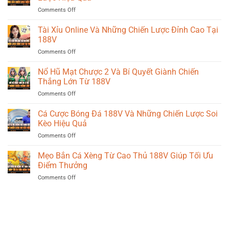
Bí
on
Comments Off
Quyết
Xóc
Chiến
Đĩa
Tài Xỉu Online Và Những Chiến Lược Đỉnh Cao Tại
Thắng
188v
Tại
188V
Luôn
Nhà
on
Comments Off
Thắng
Cái
Tài
–
188v
Xỉu
Nổ Hũ Mạt Chược 2 Và Bí Quyết Giành Chiến
Hướng
Online
Dẫn
Thắng Lớn Từ 188V
Và
Chiến
on
Comments Off
Những
Lược
Nổ
Chiến
Hiệu
Hũ
Cá Cược Bóng Đá 188V Và Những Chiến Lược Soi
Lược
Quả
Mạt
Đỉnh
Kèo Hiệu Quả
Chược
Cao
on
Comments Off
2
Tại
Cá
Và
188V
Cược
Mẹo Bắn Cá Xèng Từ Cao Thủ 188V Giúp Tối Ưu
Bí
Bóng
Quyết
Điểm Thưởng
Đá
Giành
on
Comments Off
188V
Chiến
Mẹo
Và
Thắng
Bắn
Những
Lớn
Cá
Chiến
Từ
Xèng
Lược
188V
Từ
Soi