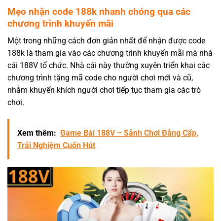
Mẹo nhận code 188k nhanh chóng qua các
chương trình khuyến mãi
Một trong những cách đơn giản nhất để nhận được code
188k là tham gia vào các chương trình khuyến mãi mà nhà
cái 188V tổ chức. Nhà cái này thường xuyên triển khai các
chương trình tặng mã code cho người chơi mới và cũ,
nhằm khuyến khích người chơi tiếp tục tham gia các trò
chơi.
Xem thêm:
Game Bài 188V – Sảnh Chơi Đẳng Cấp,
Trải Nghiệm Cuốn Hút