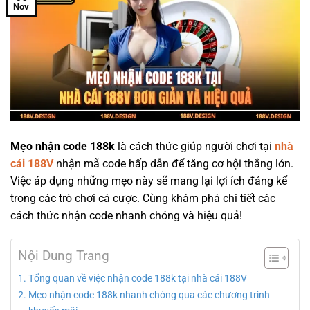
Nov
Mẹo nhận code 188k
là cách thức giúp người chơi tại
nhà
cái 188V
nhận mã code hấp dẫn để tăng cơ hội thắng lớn.
Việc áp dụng những mẹo này sẽ mang lại lợi ích đáng kể
trong các trò chơi cá cược. Cùng khám phá chi tiết các
cách thức nhận code nhanh chóng và hiệu quả!
Nội Dung Trang
Tổng quan về việc nhận code 188k tại nhà cái 188V
Mẹo nhận code 188k nhanh chóng qua các chương trình