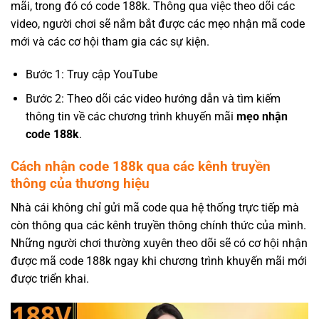
mãi, trong đó có code 188k. Thông qua việc theo dõi các
video, người chơi sẽ nắm bắt được các mẹo nhận mã code
mới và các cơ hội tham gia các sự kiện.
Bước 1: Truy cập YouTube
Bước 2: Theo dõi các video hướng dẫn và tìm kiếm
thông tin về các chương trình khuyến mãi
mẹo nhận
code 188k
.
Cách nhận code 188k qua các kênh truyền
thông của thương hiệu
Nhà cái không chỉ gửi mã code qua hệ thống trực tiếp mà
còn thông qua các kênh truyền thông chính thức của mình.
Những người chơi thường xuyên theo dõi sẽ có cơ hội nhận
được mã code 188k ngay khi chương trình khuyến mãi mới
được triển khai.