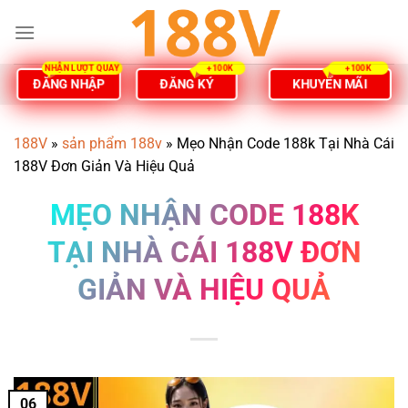
Skip
to
content
KHUYẾN MÃI
ĐĂNG NHẬP
ĐĂNG KÝ
188V
»
sản phẩm 188v
»
Mẹo Nhận Code 188k Tại Nhà Cái
188V Đơn Giản Và Hiệu Quả
MẸO NHẬN CODE 188K
TẠI NHÀ CÁI 188V ĐƠN
GIẢN VÀ HIỆU QUẢ
06