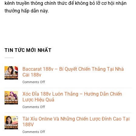
kênh truyền thông chính thức để không bỏ lỡ cơ hội nhận
thưởng hấp dẫn này.
TIN TỨC MỚI NHẤT
Baccarat 188v – Bí Quyết Chiến Thắng Tại Nhà
Cái 188v
on
Comments Off
Baccarat
188v
Xóc Đĩa 188v Luôn Thắng – Hướng Dẫn Chiến
–
Lược Hiệu Quả
Bí
on
Comments Off
Quyết
Xóc
Chiến
Đĩa
Tài Xỉu Online Và Những Chiến Lược Đỉnh Cao Tại
Thắng
188v
Tại
188V
Luôn
Nhà
on
Comments Off
Thắng
Cái