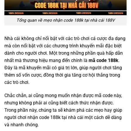
Tổng quan về mẹo nhận code 188k tại nhà cái 188V
Nhà cái không chỉ nổi bật với các trò chơi cá cược đa dạng
mà còn nổi bật với các chương trình khuyến mãi đặc biệt
dành cho người chơi. Một trong những phần quà hấp dẫn
nhất mà thương hiệu mang đến chính là
mã code 188k
.
Đây là mã khuyến mãi có giá trị lớn, giúp người chơi tăng
thêm số vốn cược, đồng thời gia tăng cơ hội thắng trong
các trò chơi.
Chắc chắn, ai cũng mong muốn nhận được mã code này,
nhưng không phải ai cũng biết cách thức nhận được.
Trong phần này, chúng ta sẽ khám phá các mẹo hay giúp
người chơi nhận code 188k tại nhà cái một cách dễ dàng
và nhanh chóng.