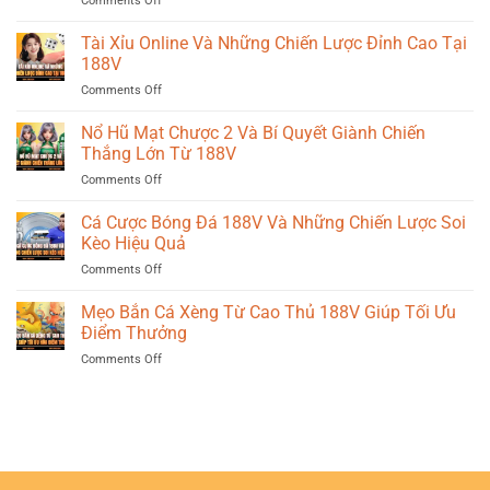
Comments Off
Quyết
Xóc
Chiến
Đĩa
Tài Xỉu Online Và Những Chiến Lược Đỉnh Cao Tại
Thắng
188v
Tại
188V
Luôn
Nhà
on
Comments Off
Thắng
Cái
Tài
–
188v
Xỉu
Nổ Hũ Mạt Chược 2 Và Bí Quyết Giành Chiến
Hướng
Online
Dẫn
Thắng Lớn Từ 188V
Và
Chiến
on
Comments Off
Những
Lược
Nổ
Chiến
Hiệu
Hũ
Cá Cược Bóng Đá 188V Và Những Chiến Lược Soi
Lược
Quả
Mạt
Đỉnh
Kèo Hiệu Quả
Chược
Cao
on
Comments Off
2
Tại
Cá
Và
188V
Cược
Mẹo Bắn Cá Xèng Từ Cao Thủ 188V Giúp Tối Ưu
Bí
Bóng
Quyết
Điểm Thưởng
Đá
Giành
on
Comments Off
188V
Chiến
Mẹo
Và
Thắng
Bắn
Những
Lớn
Cá
Chiến
Từ
Xèng
Lược
188V
Từ
Soi
Cao
Kèo
Thủ