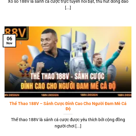
Xổ số 188V là sảnh cá cược trực tuyến nổi bật, thu hút đông đảo
[...]
06
Nov
Thể Thao 188V – Sảnh Cược Đỉnh Cao Cho Người Đam Mê Cá
Độ
Thể thao 188V là sảnh cá cược được yêu thích bởi cộng đồng
người chơi [...]