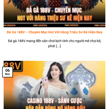
Đá Gà 188V – Chuyên Mục Hot Với Hàng Triệu Sư Kê Hiện Nay
Đá gà 188V mang đến sân chơi kịch tính cho người mê chọi kê,
phát [...]
06
Nov